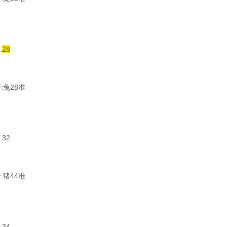
.
28
:兔28准
.32
:猪44准
.34