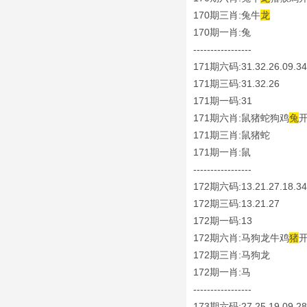
170
期三肖:兔牛
龙
170
期一肖:兔
-----------------
171期六码:31.32.26.09.34
171期三码:
31.32.26
171期一码:31
171期六肖:鼠猪蛇狗鸡
兔
开
171期三肖:鼠猪蛇
171期一肖:鼠
-----------------
172期六码:13.21.27.18.34
172期三码:
13.21.27
172期一码:13
172期六肖:马狗龙牛鸡
猪
开
172期三肖:马狗龙
172期一肖:马
-----------------
173期六码:27.25.19.09.28