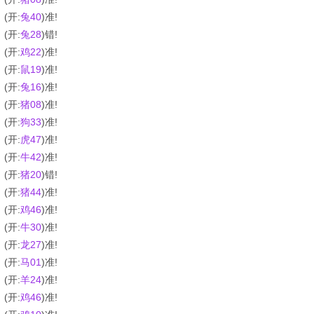
】(开:
兔40
)准!
】(开:
兔28
)错!
】(开:
鸡22
)准!
】(开:
鼠19
)准!
】(开:
兔16
)准!
】(开:
猪08
)准!
】(开:
狗33
)准!
】(开:
虎47
)准!
】(开:
牛42
)准!
】(开:
猪20
)错!
】(开:
猪44
)准!
】(开:
鸡46
)准!
】(开:
牛30
)准!
】(开:
龙27
)准!
】(开:
马01
)准!
】(开:
羊24
)准!
】(开:
鸡46
)准!