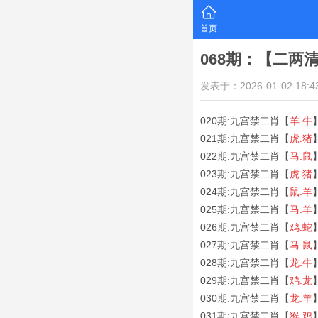
首页
068期：【二两
发表于：2026-01-02 18:43
020期:九宫禁二肖【
羊.牛
021期:九宫禁二肖【
虎.猪
022期:九宫禁二肖【
马.鼠
023期:九宫禁二肖【
虎.猪
024期:九宫禁二肖【
鼠.羊
025期:九宫禁二肖【
马.羊
026期:九宫禁二肖【
鸡.蛇
027期:九宫禁二肖【
马.鼠
028期:九宫禁二肖【
龙.牛
029期:九宫禁二肖【
鸡.龙
030期:九宫禁二肖【
龙.羊
031期:九宫禁二肖【
猴.鸡