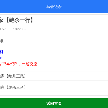
马会绝杀
独家【绝杀一行】
:57
1022889
 准
资料
m
站或本资料，一起交流！
荟独家【绝杀三尾】
荟独家【绝杀三肖】
返回首页