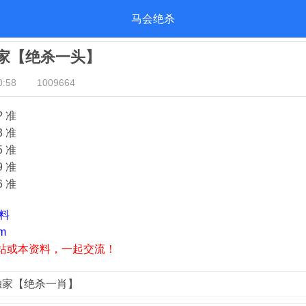
马会绝杀
独家【绝杀一头】
:58
1009664
? 准
3 准
5 准
9 准
6 准
资料
m
站或本资料，一起交流！
荟独家【绝杀一肖】