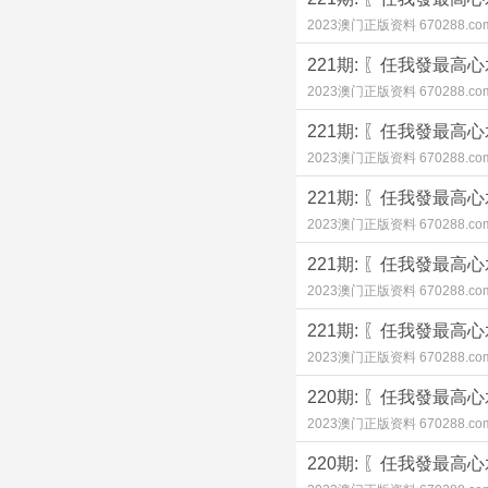
2023澳门正版资料 670288.co
221期: 〖任我發最
2023澳门正版资料 670288.co
221期: 〖任我發最
2023澳门正版资料 670288.co
221期: 〖任我發最
2023澳门正版资料 670288.co
221期: 〖任我發最
2023澳门正版资料 670288.co
221期: 〖任我發最
2023澳门正版资料 670288.co
220期: 〖任我發最
2023澳门正版资料 670288.co
220期: 〖任我發最