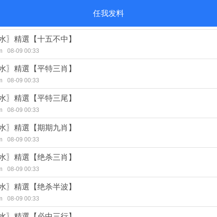
任我发料
高心水〗精選【十五不中】
m
08-09 00:33
高心水〗精選【平特三肖】
m
08-09 00:33
高心水〗精選【平特三尾】
m
08-09 00:33
高心水〗精選【期期九肖】
m
08-09 00:33
高心水〗精選【绝杀三肖】
m
08-09 00:33
高心水〗精選【绝杀半波】
m
08-09 00:33
高心水〗精選【必中三行】