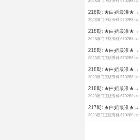
2023澳门正版资料 670288.co
218期: ★白姐最准
2023澳门正版资料 670288.co
218期: ★白姐最准
2023澳门正版资料 670288.co
218期: ★白姐最准
2023澳门正版资料 670288.co
218期: ★白姐最准
2023澳门正版资料 670288.co
218期: ★白姐最准
2023澳门正版资料 670288.co
217期: ★白姐最准
2023澳门正版资料 670288.co