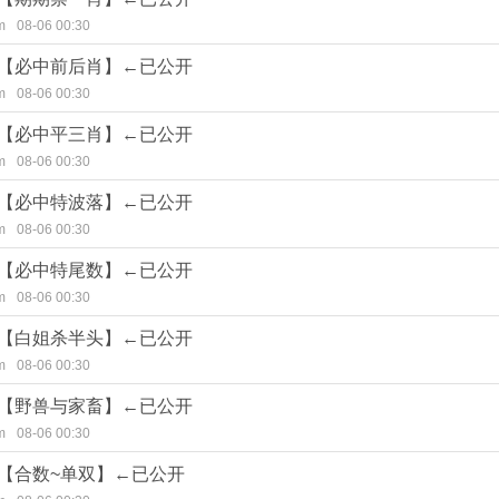
m
08-06 00:30
★→【必中前后肖】←已公开
m
08-06 00:30
★→【必中平三肖】←已公开
m
08-06 00:30
★→【必中特波落】←已公开
m
08-06 00:30
★→【必中特尾数】←已公开
m
08-06 00:30
★→【白姐杀半头】←已公开
m
08-06 00:30
★→【野兽与家畜】←已公开
m
08-06 00:30
→【合数~单双】←已公开