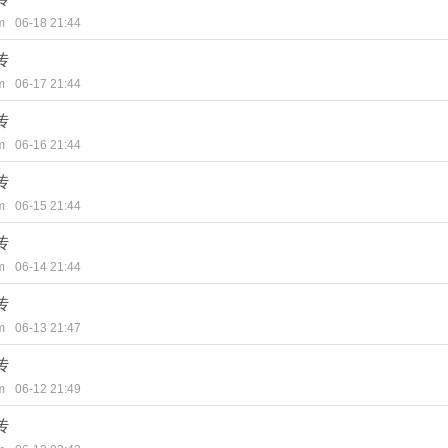
m
06-18 21:44
传
m
06-17 21:44
传
m
06-16 21:44
传
m
06-15 21:44
传
m
06-14 21:44
传
m
06-13 21:47
传
m
06-12 21:49
传