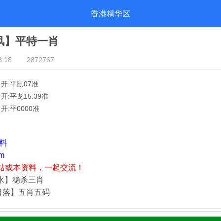
香港精华区
藏风】平特一肖
:18
2872767
开:平鼠07准
开:平龙15.39准
开:平0000准
资料
m
站或本资料，一起交流！
四水】稳杀三肖
日落】五肖五码